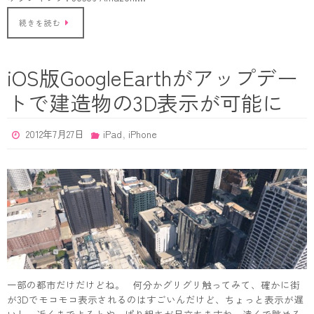
続きを読む
iOS版GoogleEarthがアップデー
トで建造物の3D表示が可能に
,
2012年7月27日
iPad
iPhone
一部の都市だけだけどね。 何分かグリグリ触ってみて、確かに街
が3Dでモコモコ表示されるのはすごいんだけど、ちょっと表示が遅
いし、近くまでよるとやっぱり粗さが目立ちますね。遠くで眺める