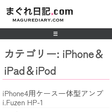
コ
ン
テ
ン
ツ
へ
ス
キ
ッ
カテゴリー: iPhone＆
プ
iPad＆iPod
iPhone4用ケース一体型アンプ
i.Fuzen HP-1