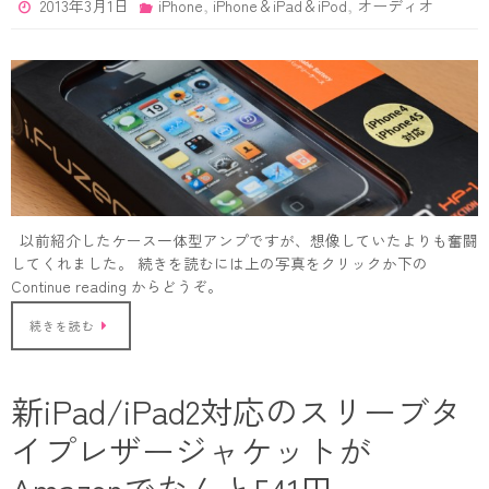
,
,
2013年3月1日
iPhone
iPhone＆iPad＆iPod
オーディオ
以前紹介したケース一体型アンプですが、想像していたよりも奮闘
してくれました。 続きを読むには上の写真をクリックか下の
Continue reading からどうぞ。
続きを読む
新iPad/iPad2対応のスリーブタ
イプレザージャケットが
Amazonでなんと541円